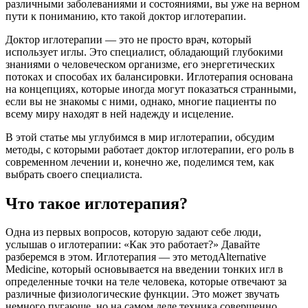
различными заболеваниями и состояниями, вы уже на верном
пути к пониманию, кто такой доктор иглотерапии.
Доктор иглотерапии — это не просто врач, который
использует иглы. Это специалист, обладающий глубокими
знаниями о человеческом организме, его энергетических
потоках и способах их балансировки. Иглотерапия основана
на концепциях, которые иногда могут показаться странными,
если вы не знакомы с ними, однако, многие пациенты по
всему миру находят в ней надежду и исцеление.
В этой статье мы углубимся в мир иглотерапии, обсудим
методы, с которыми работает доктор иглотерапии, его роль в
современном лечении и, конечно же, поделимся тем, как
выбрать своего специалиста.
Что такое иглотерапия?
Одна из первых вопросов, которую задают себе люди,
услышав о иглотерапии: «Как это работает?» Давайте
разберемся в этом. Иглотерапия — это методAlternative
Medicine, который основывается на введении тонких игл в
определенные точки на теле человека, которые отвечают за
различные физиологические функции. Это может звучать
немного пугающе, но на самом деле техника совершенно